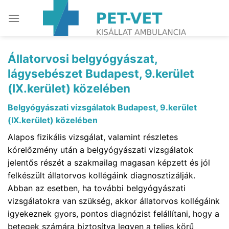
Skip
to
content
Állatorvosi belgyógyászat,
lágysebészet Budapest, 9.kerület
(IX.kerület) közelében
Belgyógyászati vizsgálatok Budapest, 9.kerület
(IX.kerület) közelében
Alapos fizikális vizsgálat, valamint részletes
kórelőzmény után a belgyógyászati vizsgálatok
jelentős részét a szakmailag magasan képzett és jól
felkészült állatorvos kollégáink diagnosztizálják.
Abban az esetben, ha további belgyógyászati
vizsgálatokra van szükség, akkor állatorvos kollégáink
igyekeznek gyors, pontos diagnózist felállítani, hogy a
betegek számára biztosítva legyen a teljes körű